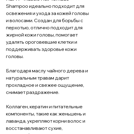
Shampoo идеально подходит для
освежения и ухода за кожей головы
и волосами. Создан для борьбы с
перхотью, отлично подходит для
жирной кожи головы, помогает
удалять ороговевшие клетки и
поддерживать здоровье кожи
головы.
Благодаря маслу чайного дерева и
натуральным травам дарит
прохладное и свежее ощущение,
снимает раздражение.
Коллаген, кератин и питательные
компоненты, такие как женьшень и
лаванда, укрепляют корни волос и
восстанавливают сухие,