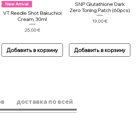
SNP Glutathione Dark
New Arrival
Zero Toning Patch (60pcs)
VT Reedle Shot Bakuchiol
Cream, 30ml
Цена
19,00 €
Цена
25,00 €
Добавить в корзину
Добавить в корзину
ов
доставка по всей
New Arrival
New
Skin1004 Madagascar
Scinic Enjoy Super Active