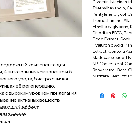
Glycerin, Niacinami
Triethylhexanoin, Ca
Pentylene Glycol, C
Tromethamine, Allant
Ethylhexylglycerin, 
Disodium EDTA, Pant
Seed Extract, Sodi
Hyaluronic Acid, Pan
Extract, Centella As
Madecassoside, Hyd
NP, Cholesterol, Cam
t
содержит 3 компонента для
Resveratrol, Beta-
 4 питательных компонента и 5
Nucifera Leaf Extrac
ающего ухода, быстро снимая
рживая её регенерацию.
ка с высоким уровнем прилегания
ывание активных веществ.
аивающий эффект
увлажнение
аска