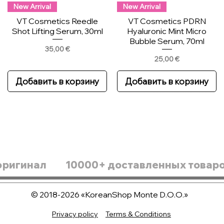
New Arrival
New Arrival
VT Cosmetics Reedle
VT Cosmetics PDRN
Shot Lifting Serum, 30ml
Hyaluronic Mint Micro
Bubble Serum, 70ml
Цена
35,00 €
Цена
25,00 €
Добавить в корзину
Добавить в корзину
оригинал
10000+ доставленных товар
© 2018-2026 «KoreanShop Monte D.O.O.»
SKIN1004 Madagascar
New
New Arrival
New Arrival
Centella Poremizing Clear
Privacy policy
Terms & Conditions
Round Lab 1025 Dokdo
Sungboon Editor PDRN
Skin1004 Madagascar