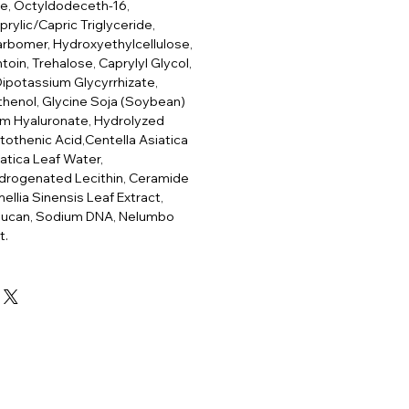
de, Octyldodeceth-16,
prylic/Capric Triglyceride,
arbomer, Hydroxyethylcellulose,
oin, Trehalose, Caprylyl Glycol,
Dipotassium Glycyrrhizate,
henol, Glycine Soja (Soybean)
um Hyaluronate, Hydrolyzed
tothenic Acid,Centella Asiatica
iatica Leaf Water,
rogenated Lecithin, Ceramide
ellia Sinensis Leaf Extract,
Glucan, Sodium DNA, Nelumbo
t.