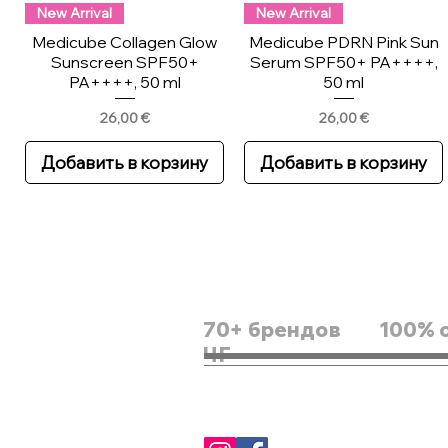
New Arrival
New Arrival
Medicube Collagen Glow
Medicube PDRN Pink Sun
Sunscreen SPF50+
Serum SPF50+ PA++++,
PA++++, 50 ml
50 ml
Цена
Цена
26,00 €
26,00 €
Добавить в корзину
Добавить в корзину
70+ брендов
100% 
ЧГ
Scinic Enjoy Waterproof
Skin1004 Madagascar
SKIN1004 Madagascar
New Arrival
Air-fit Stick 50+ PA++++
Centella Teca Cream,
Centella Poremizing Velvet
Round Lab Birch Juice