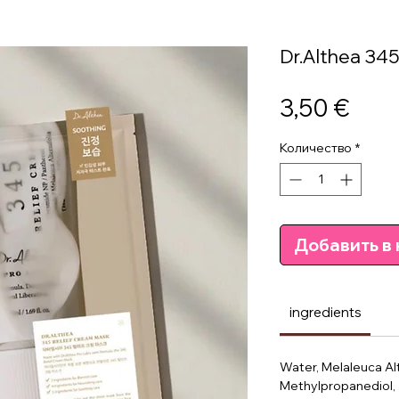
Dr.Althea 34
Цен
3,50 €
Количество
*
Добавить в 
ingredients
Water, Melaleuca Alt
Methylpropanediol, 