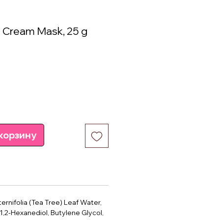
5 Cream Mask, 25 g
а
корзину
ernifolia (Tea Tree) Leaf Water,
1,2-Hexanediol, Butylene Glycol,