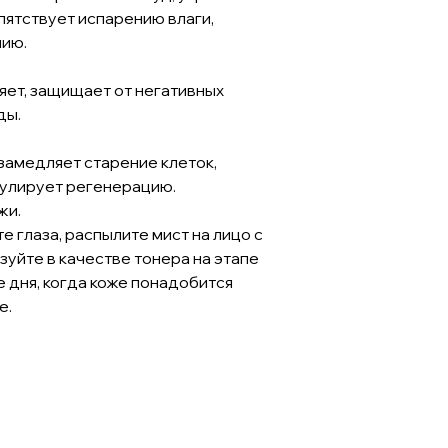
пятствует испарению влаги,
нию.
яет, защищает от негативных
ды.
замедляет старение клеток,
мулирует регенерацию.
жи.
е глаза, распылите мист на лицо с
зуйте в качестве тонера на этапе
е дня, когда коже понадобится
е.