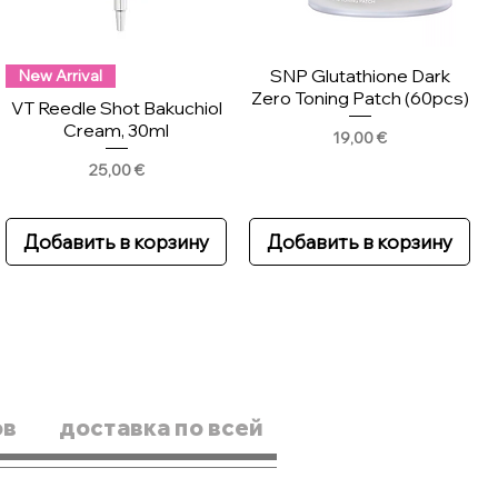
SNP Glutathione Dark
New Arrival
Zero Toning Patch (60pcs)
VT Reedle Shot Bakuchiol
Cream, 30ml
Цена
19,00 €
Цена
25,00 €
Добавить в корзину
Добавить в корзину
ов
доставка по всей