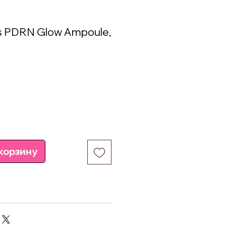
s PDRN Glow Ampoule,
на
корзину