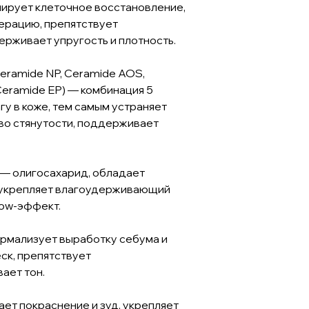
лирует клеточное восстановление,
нерацию, препятствует
рживает упругость и плотность.
eramide NP, Ceramide AOS,
Ceramide EP) — комбинация 5
у в коже, тем самым устраняет
тво стянутости, поддерживает
— олигосахарид, обладает
укрепляет влагоудерживающий
low-эффект.
ормализует выработку себума и
к, препятствует
ает тон.
ает покраснение и зуд, укрепляет