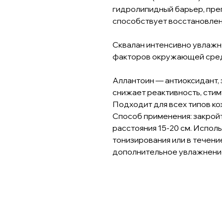
гидролипидный барьер, пре
способствует восстановле
Сквалан интенсивно увлажн
факторов окружающей сре
Аллантоин — антиоксидант, 
снижает реактивность, сти
Подходит для всех типов ко
Способ применения: закройт
расстояния 15-20 см. Исполь
тонизирования или в течени
дополнительное увлажнени