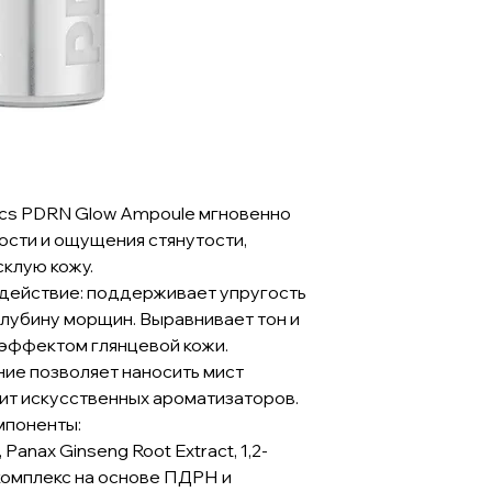
cs PDRN Glow Ampoule мгновенно
хости и ощущения стянутости,
склую кожу.
действие: поддерживает упругость
глубину морщин. Выравнивает тон и
 эффектом глянцевой кожи.
ие позволяет наносить мист
ит искусственных ароматизаторов.
мпоненты:
anax Ginseng Root Extract, 1,2-
комплекс на основе ПДРН и