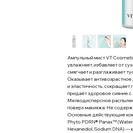
Ампульный мист VT Cosmeti
увлажняет, избавляет от су
смягчает и разглаживает ту
Оказывает антивозрастное 
и эластичность, сокращает 
придаёт здоровое сияние с
Мелкодисперсное распылен
поверх макияжа. Не содерж
Основные действующие ко
Phyto PDRN® Panax™ (Water, P
Hexanediol, Sodium DNA) — 