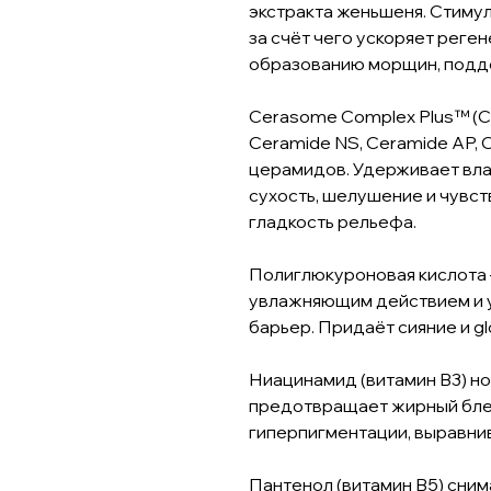
экстракта женьшеня. Стиму
за счёт чего ускоряет реге
образованию морщин, подде
Cerasome Complex Plus™ (C
Ceramide NS, Ceramide AP, 
церамидов. Удерживает влаг
сухость, шелушение и чувс
гладкость рельефа.
Полиглюкуроновая кислота 
увлажняющим действием и 
барьер. Придаёт сияние и g
Ниацинамид (витамин B3) н
предотвращает жирный блес
гиперпигментации, выравнив
Пантенол (витамин B5) сним