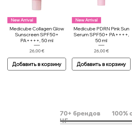
New Arrival
New Arrival
Medicube Collagen Glow
Medicube PDRN Pink Sun
Sunscreen SPF50+
Serum SPF50+ PA++++,
PA++++, 50 ml
50 ml
Цена
Цена
26,00 €
26,00 €
Добавить в корзину
Добавить в корзину
70+ брендов
100% 
ЧГ