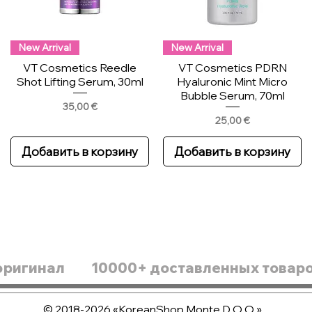
New Arrival
New Arrival
VT Cosmetics Reedle
VT Cosmetics PDRN
Shot Lifting Serum, 30ml
Hyaluronic Mint Micro
Bubble Serum, 70ml
Цена
35,00 €
Цена
25,00 €
Добавить в корзину
Добавить в корзину
оригинал
10000+ доставленных товар
© 2018-2026 «KoreanShop Monte D.O.O.»